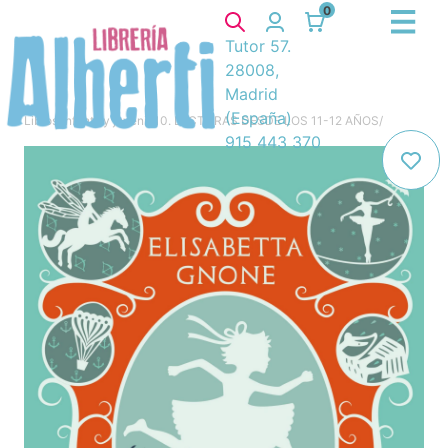
0
Tutor 57.
28008,
Madrid
(España)
Libros
/
Infantil y juvenil
/
10. LECTURAS DESDE LOS 11-12 AÑOS
/
915 443 370