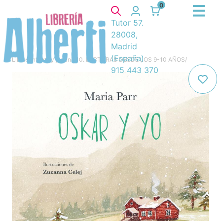
0
Tutor 57.
28008,
Madrid
(España)
Libros
/
Infantil y juvenil
/
10. LECTURAS DESDE LOS 9-10 AÑOS
/
915 443 370