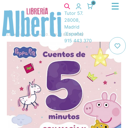
0
Tutor 57.
28008,
Madrid
(España)
Libros
/
Infantil y juvenil
/
10. ÁLBUM ILUSTRADO
/
915 443 370