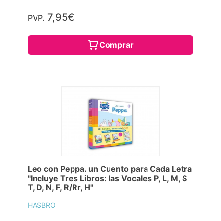
7,95€
PVP.
Comprar
Leo con Peppa. un Cuento para Cada Letra
"Incluye Tres Libros: las Vocales P, L, M, S
T, D, N, F, R/Rr, H"
HASBRO