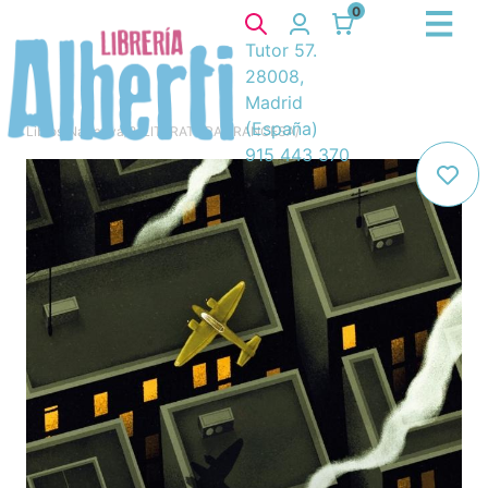
0
Tutor 57.
28008,
Madrid
(España)
Libros
/
Narrativa
/
8. LITERATURA FRANCESA
/
915 443 370