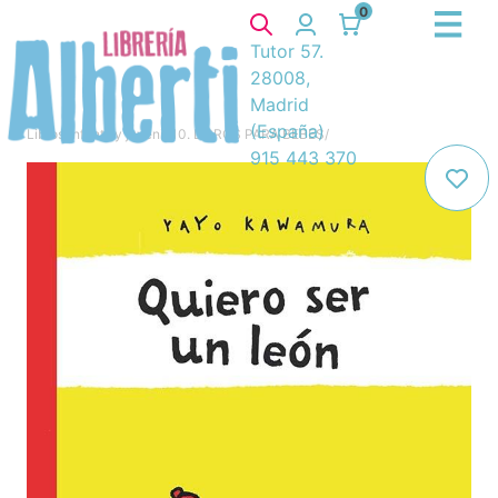
0
Tutor 57.
28008,
Madrid
(España)
Libros
/
Infantil y juvenil
/
10. LIBROS PARA BEBES
/
915 443 370