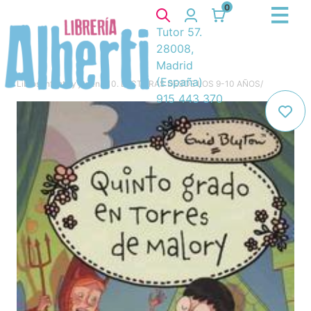
0
Tutor 57.
28008,
Madrid
(España)
Libros
/
Infantil y juvenil
/
10. LECTURAS DESDE LOS 9-10 AÑOS
/
915 443 370