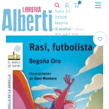
0
Tutor 57.
28008,
Madrid
(España)
Libros
/
Infantil y juvenil
/
10. LECTURAS DESDE 6-7 AÑOS
/
915 443 370