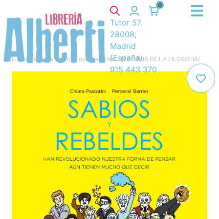
0
Tutor 57.
28008,
Madrid
(España)
Libros
/
Filosófía, antropología, religión
/
1. HISTORIA DE LA FILOSOFIA
/
915 443 370