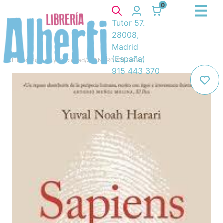
0
Tutor 57.
28008,
Madrid
(España)
Libros
/
Política y Sociedad
/
3. ANTROPOLOGIA
/
915 443 370