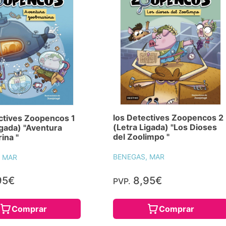
los Detectives Zoopencos 2
ctives Zoopencos 1
(Letra Ligada) "Los Dioses
igada) "Aventura
del Zoolimpo "
ina "
BENEGAS, MAR
 MAR
95€
8,95€
PVP.
Comprar
Comprar