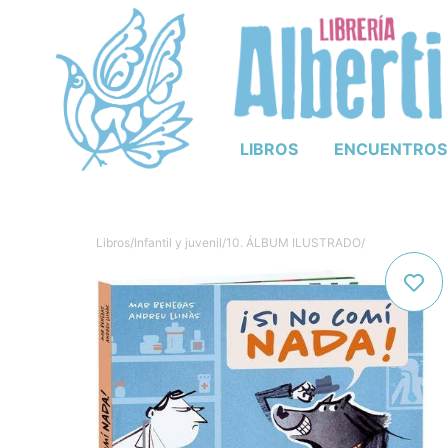
LIBROS
ENCUENTROS
Libros
/
Infantil y juvenil
/
10. ÁLBUM ILUSTRADO
/