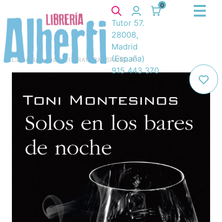
0
Tutor 57.
28008,
Madrid
(España)
Libros
/
Narrativa
/
8. LITERATURA ESPAÑOLA
/
915 443 370