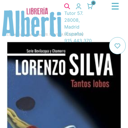
0
Tutor 57.
28008,
Madrid
(España)
Libros
/
Novela policiaca
/
8. NOVELA POLICIACA
/
915 443 370