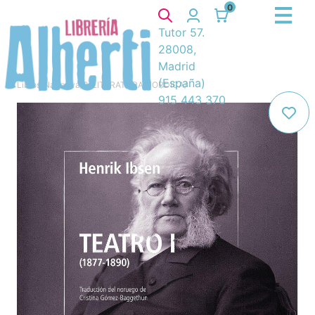
0
Tutor 57.
28008,
Madrid
(España)
Libros
/
Narrativa
/
8. LITERATURA NORDICA
/
915 443 370