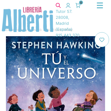
0
Tutor 57.
28008,
Madrid
(España)
Libros
/
Infantil y juvenil
/
10. ÁLBUM ILUSTRADO
/
915 443 370