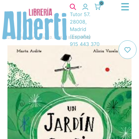
0
Tutor 57.
28008,
Madrid
(España)
Libros
/
Infantil y juvenil
/
10. ÁLBUM ILUSTRADO
/
915 443 370