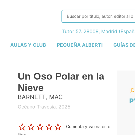
Tutor 57. 28008, Madrid (Espa
AULAS Y CLUB
PEQUEÑA ALBERTI
GUÍAS D
Un Oso Polar en la
Nieve
[D
BARNETT, MAC
P
Océano Travesía. 2025
Comenta y valora este
libro