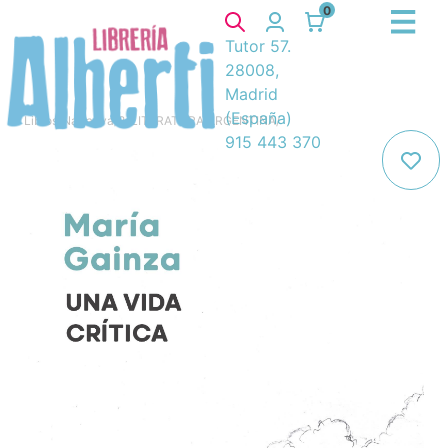
0
Tutor 57.
28008,
Madrid
(España)
Libros
/
Narrativa
/
8. LITERATURA ARGENTINA
/
915 443 370