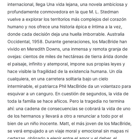
internacional, llega Una vida lejana, una novela ambiciosa y
profundamente conmovedora en la que M. L. Stedman
vuelve a explorar los territorios más complejos del corazón
humano y nos ofrece una historia épica e íntima a la vez,
donde cada decisión deja una huella imborrable. Australia
Occidental, 1958. Durante generaciones, los MacBride han
vivido en Meredith Downs, una inmensa y remota granja de
ovejas: cientos de miles de hectáreas de tierra árida donde
el paisaje, infinito y atemporal, impone sus propias leyes y
hace visible la fragilidad de la existencia humana. Un día
cualquiera, en una carretera solitaria bajo un cielo
interminable, el patriarca Phil MacBride da un volantazo para
esquivar a un canguro. En cuestión de segundos, la vida de
toda la familia se hace añicos. Pero la tragedia no termina
ahí: una cadena de consecuencias se cobrará la vida de uno
de los hermanos y llevará a otro a renunciar a todo por el
bien de un niño inocente. Matt, el más joven de los MacBride,
se verá empujado a un viaje moral y emocional sin mapas ni
certezas, obligado a elegir entre el amor y el deber, el