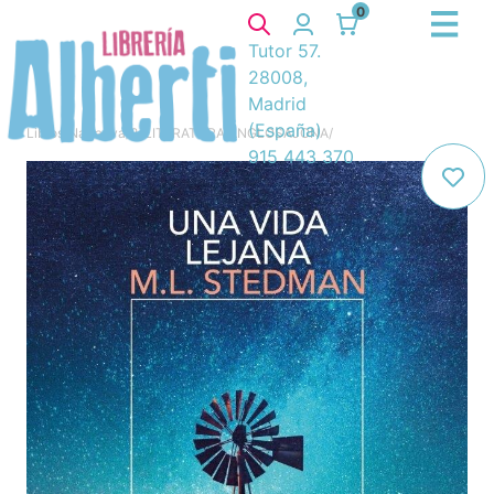
0
Tutor 57.
28008,
Madrid
(España)
Libros
/
Narrativa
/
8. LITERATURA ANGLOSAJONA
/
915 443 370