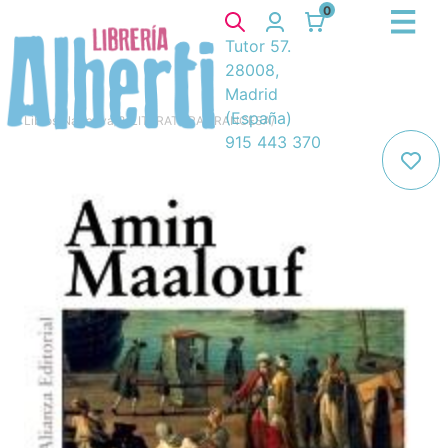
0
Tutor 57.
28008,
Madrid
(España)
Libros
/
Narrativa
/
8. LITERATURA FRANCESA
/
915 443 370