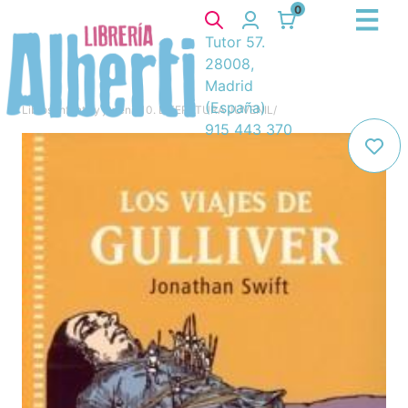
0
Tutor 57.
28008,
Madrid
(España)
Libros
/
Infantil y juvenil
/
10. LITERATURA JUVENIL
/
915 443 370