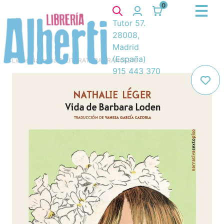
0
Tutor 57.
28008,
Madrid
(España)
Libros
/
Narrativa
/
8. LITERATURA FRANCESA
/
915 443 370