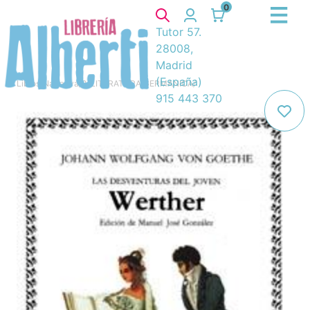
0
Tutor 57.
28008,
Madrid
(España)
Libros
/
Narrativa
/
8. LITERATURA GERMANICA
/
915 443 370