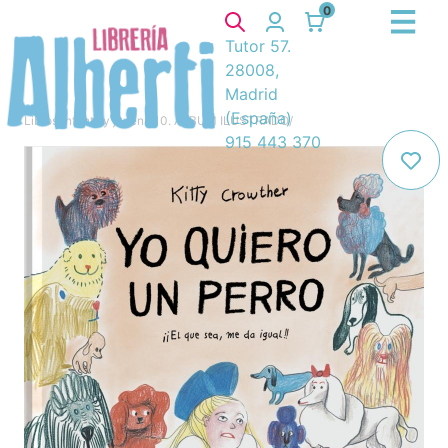
0
Tutor 57.
28008,
Madrid
(España)
Libros
/
Infantil y juvenil
/
10. ÁLBUM ILUSTRADO
/
915 443 370