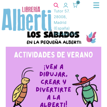
0
Tutor 57.
28008,
Madrid
(España)
915 443 370