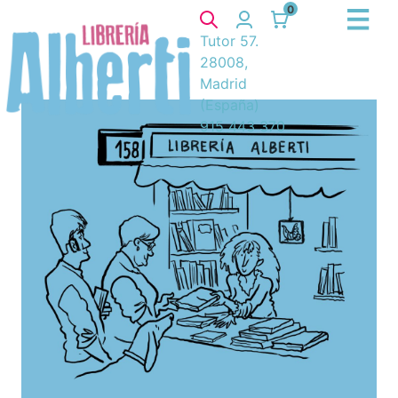
0
Tutor 57.
28008,
Madrid
(España)
915 443 370