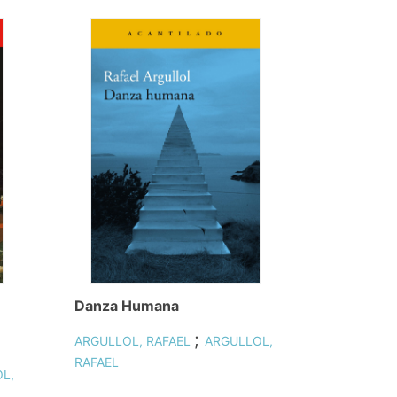
Danza Humana
;
ARGULLOL, RAFAEL
ARGULLOL,
RAFAEL
L,