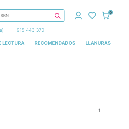
0
ña)
915 443 370
E LECTURA
RECOMENDADOS
LLANURAS
1