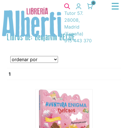
0
Tutor 57.
28008,
Madrid
(España)
Libros de: Benjamin BECUE
915 443 370
1