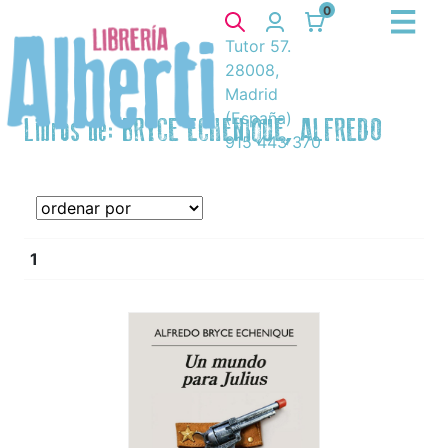
0
Tutor 57.
28008,
Madrid
(España)
Libros de: BRYCE ECHENIQUE, ALFREDO
915 443 370
1