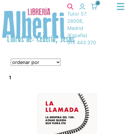
0
Tutor 57.
28008,
Madrid
(España)
Libros de: Ceberio, Jesús
915 443 370
1