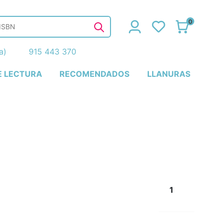
0
ña)
915 443 370
E LECTURA
RECOMENDADOS
LLANURAS
1