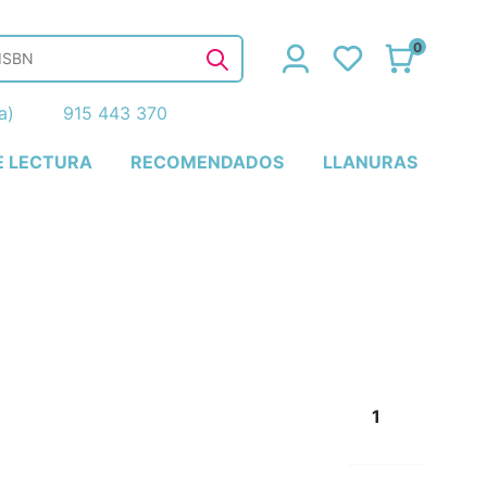
0
ña)
915 443 370
E LECTURA
RECOMENDADOS
LLANURAS
1