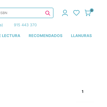
0
ña)
915 443 370
E LECTURA
RECOMENDADOS
LLANURAS
1