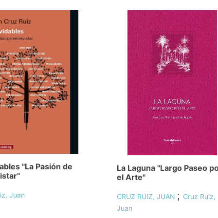
dables "La Pasión de
La Laguna "Largo Paseo p
istar"
el Arte"
;
iz, Juan
CRUZ RUIZ, JUAN
Cruz Ruiz,
Juan