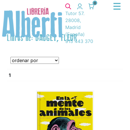
0
Tutor 57.
28008,
Madrid
(España)
Libros de: DAUGEY, FLEUR
915 443 370
1