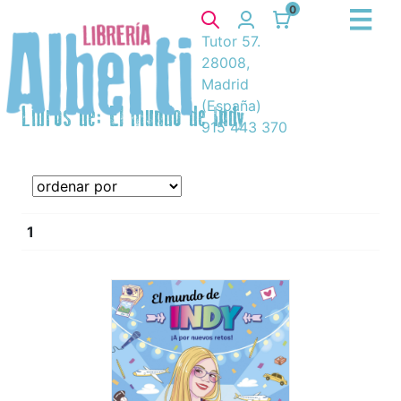
0
Tutor 57.
28008,
Madrid
(España)
Libros de: El mundo de Indy
915 443 370
1