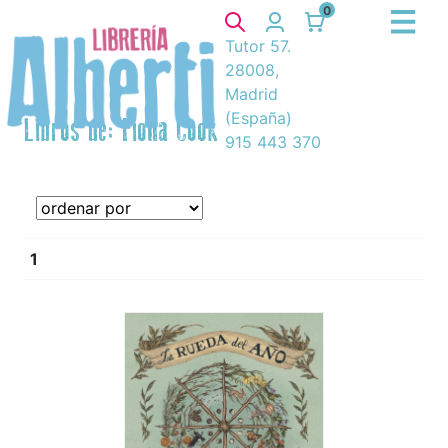
0
Tutor 57.
28008,
Madrid
(España)
Libros de: Fiona Cook
915 443 370
1