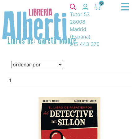
0
Tutor 57.
28008,
Madrid
(España)
Libros de: Gareth Moore
915 443 370
1