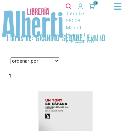
0
Tutor 57.
28008,
Madrid
(España)
Libros de: GRANDIO SEOANE, EMILIO
915 443 370
1