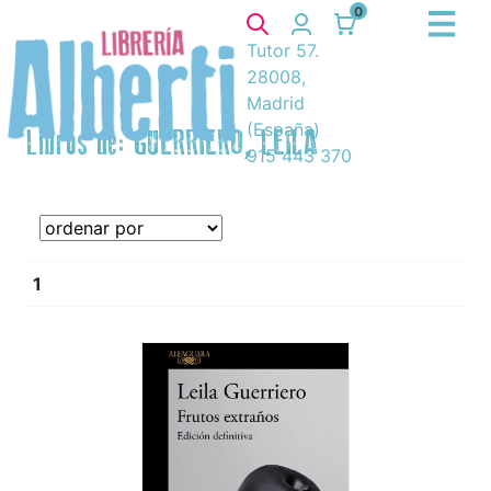
0
Tutor 57.
28008,
Madrid
(España)
Libros de: GUERRIERO, LEILA
915 443 370
1