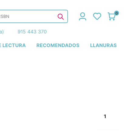
0
ña)
915 443 370
E LECTURA
RECOMENDADOS
LLANURAS
1