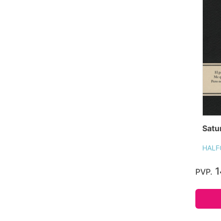
Satu
HALF
1
PVP.