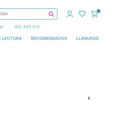
0
ña)
915 443 370
E LECTURA
RECOMENDADOS
LLANURAS
1