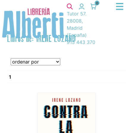
0
Tutor 57.
28008,
Madrid
(España)
Libros de: IRENE LOZANO
915 443 370
1