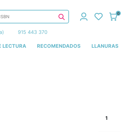
0
ña)
915 443 370
E LECTURA
RECOMENDADOS
LLANURAS
1