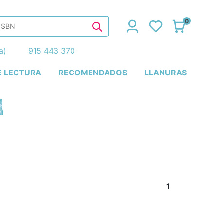
0
ña)
915 443 370
E LECTURA
RECOMENDADOS
LLANURAS
H
1