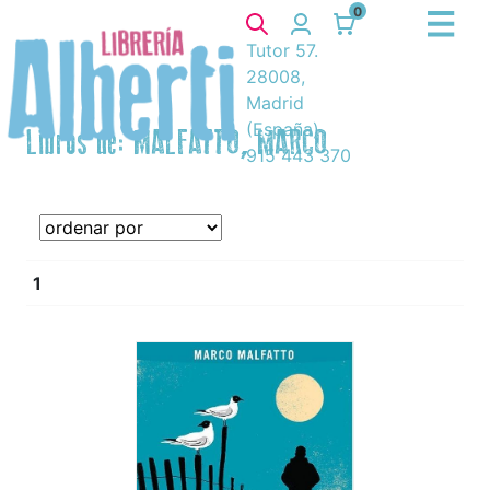
0
Tutor 57.
28008,
Madrid
(España)
Libros de: MALFATTO, MARCO
915 443 370
1