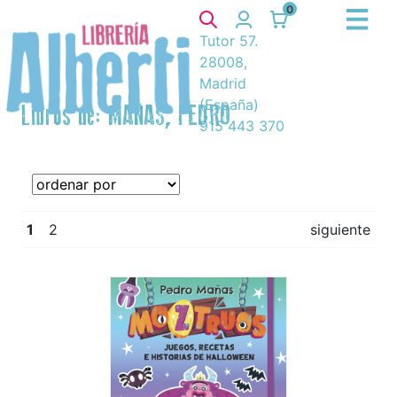
0
Tutor 57.
28008,
Madrid
(España)
Libros de: MAÑAS, PEDRO
915 443 370
1
2
siguiente