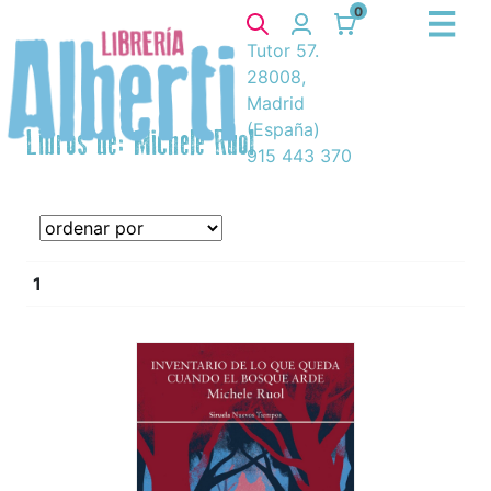
0
Tutor 57.
28008,
Madrid
(España)
Libros de: Michele Ruol
915 443 370
1