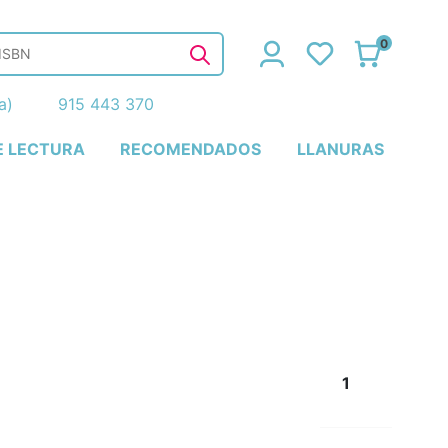
0
ña)
915 443 370
E LECTURA
RECOMENDADOS
LLANURAS
1