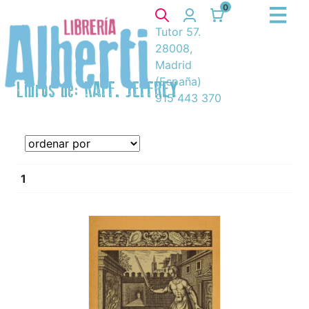
0
Tutor 57.
28008,
Madrid
(España)
Libros de: RAFF. JEFFREY
915 443 370
1