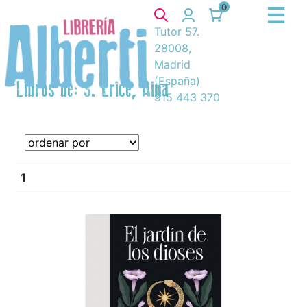
0
Tutor 57.
28008,
Madrid
(España)
Libros de: S. Erice, Aina
915 443 370
1