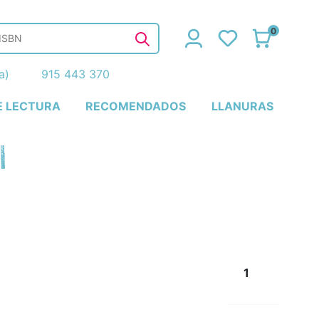
0
ña)
915 443 370
E LECTURA
RECOMENDADOS
LLANURAS
I
1